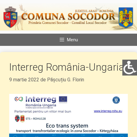
Sari
la
conținut
Menu
Interreg România-Ungaria
9 martie 2022
de
Pășcuțiu G. Florin