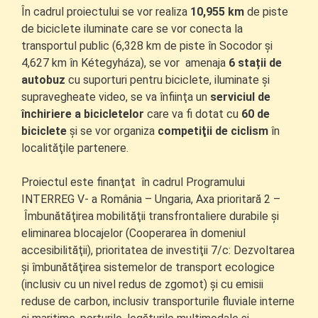
În cadrul proiectului se vor realiza
10,955 km
de piste
de biciclete iluminate care se vor conecta la
transportul public (6,328 km de piste în Socodor și
4,627 km în Kétegyháza), se vor amenaja
6 stații de
autobuz
cu suporturi pentru biciclete, iluminate şi
supravegheate video, se va înfiinţa un
serviciul de
închiriere a bicicletelor
care va fi dotat cu
60 de
biciclete
şi se vor organiza
competiţii de ciclism
în
localităţile partenere.
Proiectul este finanţat în cadrul Programului
INTERREG V- a România – Ungaria, Axa prioritară 2 –
Îmbunătăţirea mobilităţii transfrontaliere durabile şi
eliminarea blocajelor (Cooperarea în domeniul
accesibilităţii), prioritatea de investiţii 7/c: Dezvoltarea
şi îmbunătăţirea sistemelor de transport ecologice
(inclusiv cu un nivel redus de zgomot) şi cu emisii
reduse de carbon, inclusiv transporturile fluviale interne