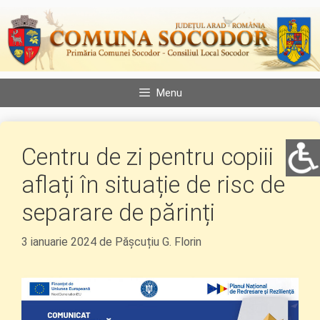
Sari
la
conținut
Menu
Centru de zi pentru copiii
aflați în situație de risc de
separare de părinți
3 ianuarie 2024
de
Pășcuțiu G. Florin