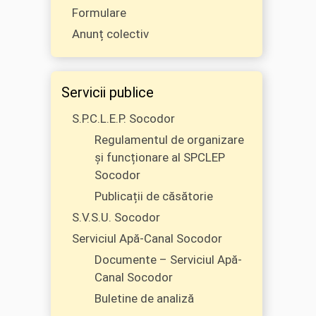
Formulare
Anunț colectiv
Servicii publice
S.P.C.L.E.P. Socodor
Regulamentul de organizare
și funcționare al SPCLEP
Socodor
Publicații de căsătorie
S.V.S.U. Socodor
Serviciul Apă-Canal Socodor
Documente – Serviciul Apă-
Canal Socodor
Buletine de analiză