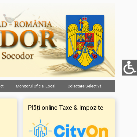
ct
Monitorul Oficial Local
Colectare Selectivă
Plăți online Taxe & Impozite: