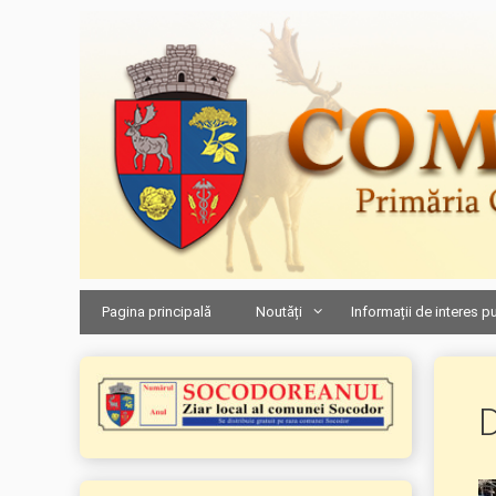
Sari
la
conținut
Pagina principală
Noutăți
Informații de interes p